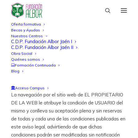
Oferta formativa
Becas y Ayudas
1. OBJETO
Nuestros Centros
C.D.P. Fundación Albor Jaén I
C.D.P. Fundación Albor Jaén II
Obra Social
El presente aviso legal regula el uso y utilización del
Quiénes somos
sitio web http://www.fundacionalbor.org/. , del que es
Formación Continuada
Blog
titular FUNDACIÓN ALBOR (en adelante, EL
PROPIETARIO DE LA WEB).
Acceso Campus
La navegación por el sitio web de EL PROPIETARIO
DE LA WEB le atribuye la condición de USUARIO del
mismo y conlleva su aceptación plena y sin reservas
de todas y cada una de las condiciones publicadas en
este aviso legal, advirtiendo de que dichas
condiciones podrán ser modificadas sin notificación