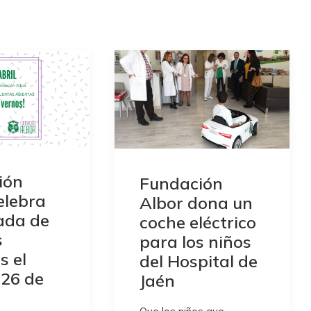
ión
Fundación
elebra
Albor dona un
ada de
coche eléctrico
s
para los niños
s el
del Hospital de
 26 de
Jaén