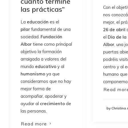
cuanto terminé
Con el objet
las prácticas”
nos conozcá
La
educación
es el
mejor, el pr
pilar
fundamental de una
26 de abril
c
sociedad.
Fundación
el
Día de la
Albor
tiene como principal
Albor
, una j
objetivo la formación
puertas abi
arraigada a valores del
podréis visi
mundo
educativo
y al
centro y al 
humanismo
ya que
humano que 
consideramos que no hay
componemo
mejor forma de
Read mor
acompañar, apoderar y
ayudar al
crecimiento
de
by Christina 
las personas.
Read more