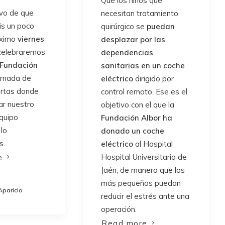
Que los niños que
ivo de que
necesitan tratamiento
is un poco
quirúrgico se
puedan
óximo
viernes
desplazar por las
elebraremos
dependencias
 Fundación
sanitarias en un coche
ornada de
eléctrico
dirigido por
ertas donde
control remoto. Ese es el
tar nuestro
objetivo con el que la
equipo
Fundación Albor ha
lo
donado un coche
s.
eléctrico
al Hospital
Hospital Universitario de
e
Jaén, de manera que los
más pequeños puedan
Aparicio
reducir el estrés ante una
operación.
Read more