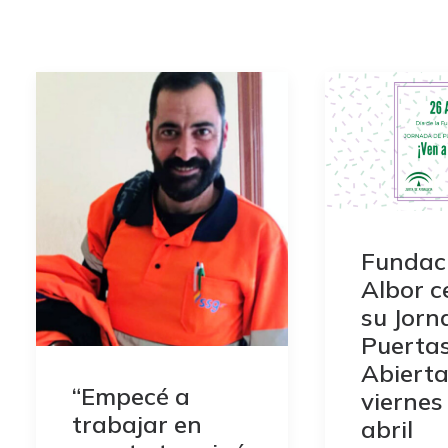
Fundac
Albor c
su Jorn
Puerta
Abierta
“Empecé a
viernes
trabajar en
abril